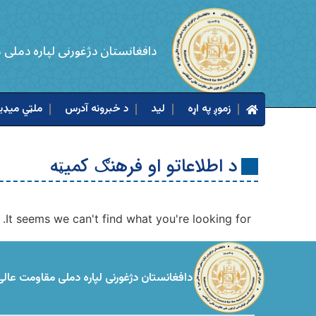
دافغانستان دژغورنی لپاره دملی
زموږ په اړه
لید
د خبرونه آدرس
ملټي میډیا
د اطلاعاتو او فرهنګ کمیټه
It seems we can't find what you're looking for.
دافغانستان دژغورنی لپاره دملی مقاومت عالی