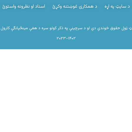
د سایټ په اړه
د همکارۍ غوښتنه وکړئ
اسناد او نظرونه واستوئ
 ټول حقوق خوندي دي او د سرچینې په ذکر کولو سره د هغې مینځپانګې کارول ا
۲۰۲۳-۱۴۰۲