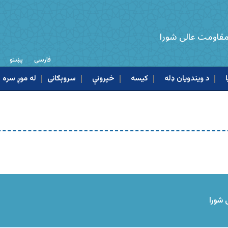
 مقاومت عالی شورا
فارسی
پښتو
د ویندویان ډله
کیسه
خپرونې
له موږ سره ا
 شورا