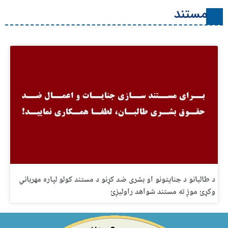
د طالبانو د جنایتونو او بشری ضد کړنو د مستند کولو لپاره مهرباني
وکړئ موږ ته مستند شواهد راولیږئ