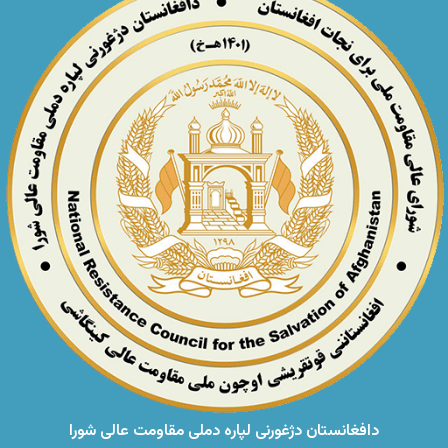
دافغانستان دژغورنی لپاره دملی مقاومت عالی شورا