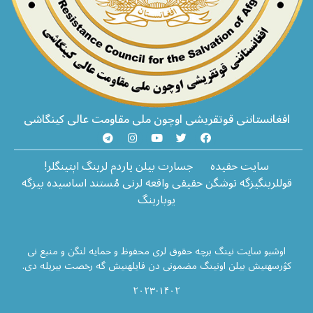
افغانستاننی قوتقریشی اوچون ملی مقاومت عالی کینگاشی
سایت حقیده
جسارت بیلن یاردم لرینگ اېتینگلر!
قوللرینگیزگه توشگن حقیقی واقعه لرنی مُستند اساسیده بیزگه
یوبارینگ
اوشبو سایت نینگ برچه حقوق لری محفوظ و حمایه لنگن و منبع نی
کۉرسهتیش بیلن اونینگ مضمونی دن فایلهنیش گه رخصت بیریله دی.
۲۰۲۳-۱۴۰۲