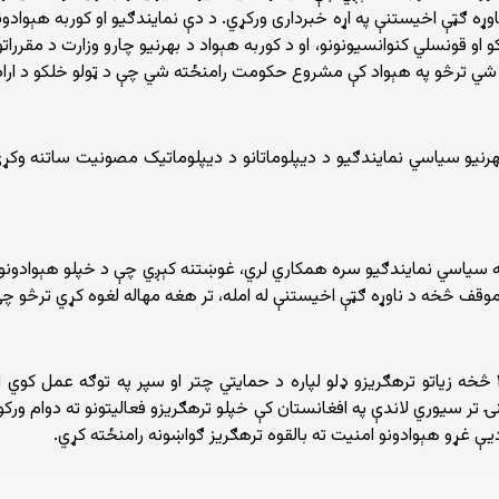
وړه ګټې اخیستنې په اړه خبرداری ورکړي. د دې نمایندګیو او کوربه هېوادو
او قونسلي کنوانسیونونو، او د کوربه هېواد د بهرنیو چارو وزارت د مقرر
 شي ترڅو په هېواد کې مشروع حکومت رامنځته شي چې د ټولو خلکو د ارا
نیو سیاسي نمایندګیو د دیپلوماتانو د دیپلوماتیک مصونیت ساتنه وکړي ا
سیاسي نمایندګیو سره همکاري لري، غوښتنه کېږي چې د خپلو هېوادونو د ا
وقف څخه د ناوړه ګټې اخیستنې له امله، تر هغه مهاله لغوه کړي ترڅو
همدارنګه روښانه کېږي چې طالبان په افغانستان کې د ۲۲ څخه زیاتو ترهګریزو ډلو لپاره د حمایتي چتر او 
ۍ تر سیوري لاندې په افغانستان کې خپلو ترهګریزو فعالیتونو ته دوام ورکوي
ادیې غړو هېوادونو امنیت ته بالقوه ترهګریز ګواښونه رامنځته کړي.