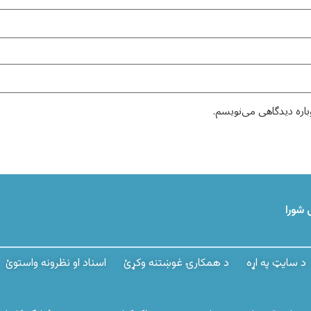
باره دیدگاهی می‌نویسم.
 شورا
د سایټ په اړه
د همکارۍ غوښتنه وکړئ
اسناد او نظرونه واستوئ