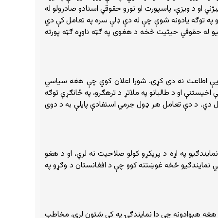
ي او د ویزې، پاسپورت او نورو حقوقي اسنادو صادرولو له
و په توګه یادونه شوې چې له دې ډلې سره په تعامل کې دي
و له حقوقي حیثیت څخه د هغوی په ګټه ناوړه ګټه پورته
ه یې اطاعت نه دی کړی. شورا اعلان کوي چې هغه سیاسي
یستنې او د طالبانو په ملاتړ د ترهګرو، په ځانګړې توګه
کې مسوول دي. د دې تعامل هر ډول جرمي استفادې پایلې به د دوی
یندګیو په اړه د پریکړو کولو صلاحیت نه لري، او د هغو
یاسي نمایندګیو څخه غوښتنه کوو چې د افغانستان د وګړو په
و هغه هېوادونه چې دا نمایندګۍ په کې شتون لري، مخاطب