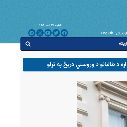
شنبه ۱۷ اسد ۱۴۰۵
اوزبیکی
English
ړیکه
ه د طالبانو د وروستي دریځ په تړاو