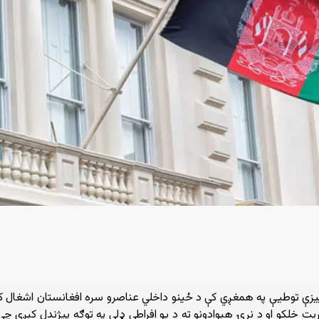
 ییزې توطیې په همغږي کې د ځینو داخلي عناصرو سره افغانستان اشغال 
یت خلکو او د نړۍ هېوادونو ته د یو افراطي ډلې په توګه پیژندل کېږي چې