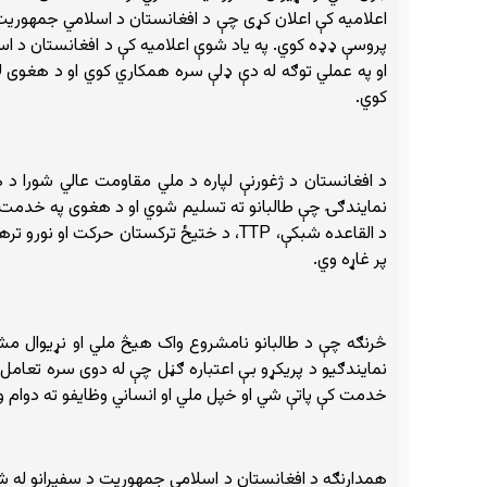
اعلامیه کې اعلان کړی چې د افغانستان د اسلامي جمهوریت 
پروسې ډډه کوي. په یاد شوې اعلامیه کې د افغانستان د اس
او په عملي توګه له دې ډلې سره همکاري کوي او د هغوی 
کوي.
د افغانستان د ژغورنې لپاره د ملي مقاومت عالي شورا 
نمایندګۍ چې طالبانو ته تسلیم شوي او د هغوی په خدمت کې
د القاعده شبکې، TTP، د ختیځ ترکستان ح
پر غاړه وي.
څرنګه چې د طالبانو نامشروع واک هیڅ ملي او نړیوال مشر
نمایندګیو د پریکړو بې اعتباره ګڼل چې له دوی سره تعامل ن
خدمت کې پاتې شي او خپل ملي او انساني وظایفو ته دوام و
همدارنګه د افغانستان د اسلامي جمهوریت د سفیرانو له ش