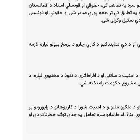
نو سره په تفاهم کې، حقوقي او قونسلي اسناد د افغانستان
اتو په تطابق کې تر هغه پورې صادر شي او حقوقي او قونسلي
دې تمثیل وکړای شی.
و د دې نمایندګیو د کاري چارو د پرمخ بیولو لپاره لازمه
منیت د ساتنې او د افراط‌ګرۍ د نفوذ د مخنیوي لپاره، د
 چې مشروع حکومت رامنځته شي.
سپر په توګه عمل کوي او د ملګرو ملتونو د امنیت شورا د کارپوهانو د راپورونو پر
. بناءً، له طالبانو سره تعامل په جدي توګه خطرناک دی او