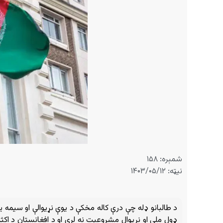
شمېره: ۱۵۸
نیټه: ۱۴۰۳/۰۵/۱۲
د طالبانو ډله چې درې کاله مخکې د یوې نړیوالې او سیمه
ډول ملي او نړیوال مشروعیت نه لري او د افغانستان د اکثر