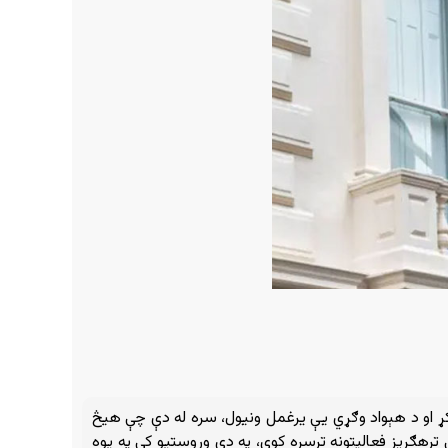
کړ او د هېواد وګړي یې یرغمل ونیول، سره له دې چې هیڅ
 ترهګریز فعالیتونه ترسره کوي، په دې وروستیو کې په یوه