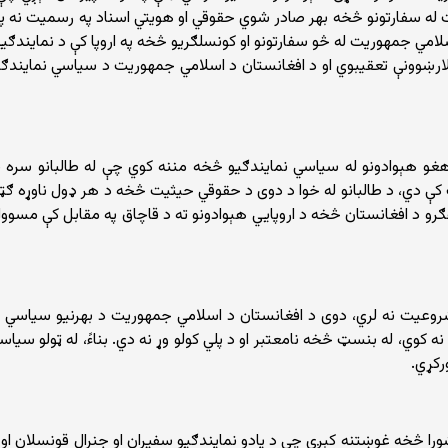
له سفارتونو څخه بهر صادر شوي حقوقي او هویتي اسناد په رسمیت نه پیژن
لامي جمهوریت له څو سفارتونو او کونسلګریو څخه په اروپا کې د نمایندګی
لارښوونې تعقیبوي او د افغانستان د اسلامي جمهوریت د سیاسي نمایندګی
د هغو هېوادونو له سیاسي نمایندګیو څخه مننه کوي چې له طالبانو سر
 دي، د طالبانو له خوا د دوی د حقوقي حیثیت څخه د هر ډول ناوړه ګټې اخ
رکت او نورو ترهګرو د افغانستان څخه د اروپایي هېوادونو ته د قاچاق په مقابل 
وعیت نه لري، دوی د افغانستان د اسلامي جمهوریت د بهرنیو سیاسي نما
ه کوي، له بنسټ څخه نامعتبر او د پلي کولو وړ نه دي. بناءً، له ټولو س
رکړي.
ورا څخه غوښتنه کېږي چې د یادو نمایندګیو سفیران او جنرال قونسلان ا