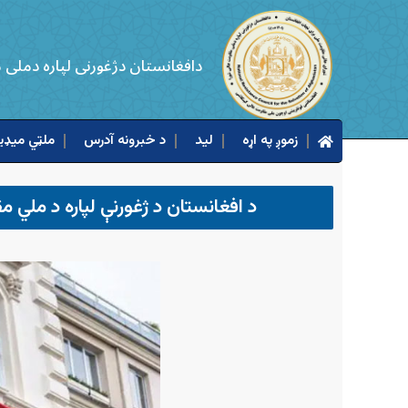
دافغانستان دژغورنی لپاره دملی
زموږ په اړه
لید
د خبرونه آدرس
ملټي میډیا
د افغانستان د ژغورنې لپاره د ملي م