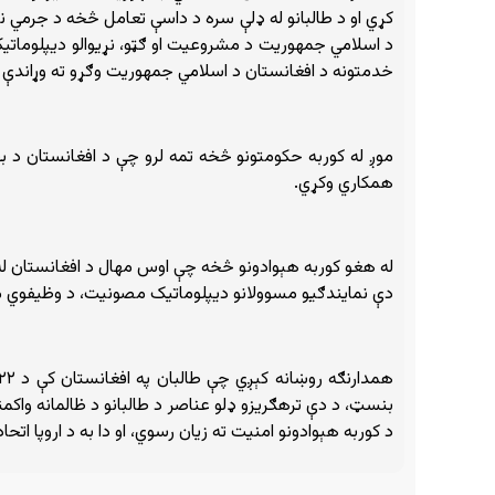
کړي او د طالبانو له ډلې سره د داسې تعامل څخه د جرمي نا
د اسلامي جمهوریت د مشروعیت او ګټو، نړیوالو دیپلوماتیکو 
خدمتونه د افغانستان د اسلامي جمهوریت وګړو ته وړاندې
موږ له کوربه حکومتونو څخه تمه لرو چې د افغانستان د بهر
همکاري وکړي.
له هغو کوربه هېوادونو څخه چې اوس مهال د افغانستان له 
دې نمایندګیو مسوولانو دیپلوماتیک مصونیت، د وظیفوي م
بنسټ، د دې ترهګریزو ډلو عناصر د طالبانو د ظالمانه واکمن
د کوربه هېوادونو امنیت ته زیان رسوي، او دا به د اروپا اتح