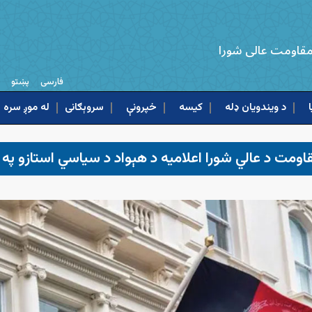
 مقاومت عالی شورا
فارسی
پښتو
د ویندویان ډله
کیسه
خپرونې
له موږ سره ا
قاومت د عالي شورا اعلامیه د هېواد د سیاسي استازو په اړ