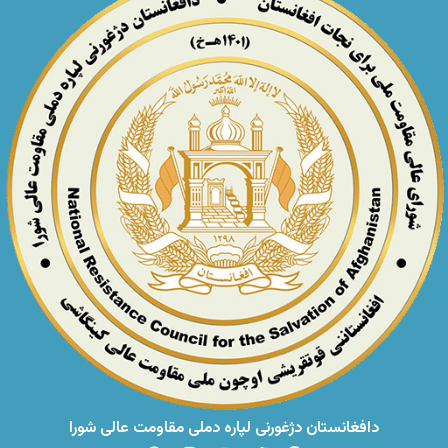
دافغانستان دژغورنی لپاره دملی مقاومت عالی شورا