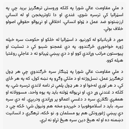
د ملي مقاومت عالي شورا په کلکه وروستی ترهګریز برید چې په
اسټرالیا کې ترسره شوی، غندي او دا تاوتریخجن او له انساني
ارزښتونو ضد عمل د ټولو انساني، اخلاقي او نړیوالو حقوقي اصولو
خلاف بولي.
موږ د قربانیانو له کورنیو، د اسټرالیا له خلکو او حکومت سره خپله
ژوره خواخوږي څرګندوو، په دې غمجنو شېبو کې د تسلیت او
پیوستون مراتب وړاندې کوو او د دې پېښې ټپیانو ته د عاجلې روغتیا
هیله کوو.
د ملي مقاومت عالي شورا په ټینګار سره څرګندوي چې هر ډول
ترهګریز عمل، نسل‌وژنه او د ملکي وګړو په نښه کول، که په هر ځای
کې، د هر لوري له‌خوا او د هر ډول پلمې تر نامه لاندې ترسره شي، په
کلکه د غندنې وړ دي، او نړیواله ټولنه باید په یوه واحد، مسوولانه او
همغږې تګلارې سره د دغسې اعمالو پر وړاندې ودرېږي. له دې سره
سره، باید د اسلاموفوبیا د خپرېدو مخه هم ونیول شي؛ ځکه چې د
دې پېښې ژغورونکی هم یو مسلمان و. نو ځکه، ترهګري د انسانیت
دښمنه ده او له هېڅ دین سره هېڅ تړاو نه لري.