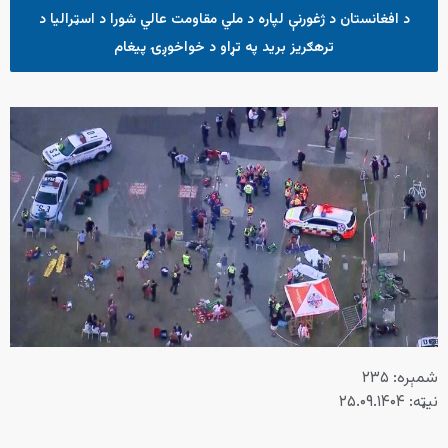
د افغانستان د ژغورنې لپاره د ملي مقاومت عالي شورا د اسټرالیا د
ترهګریز برید په تړاو د خواخوږۍ پیغام
شمېره: ۲۳۵
نیټه: ۲۵.۰۹.۱۴۰۴