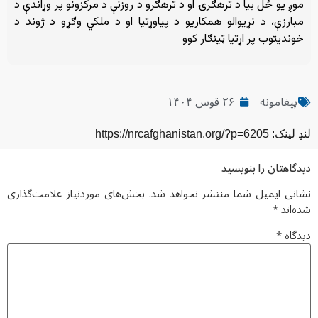
موږ یو ځل بیا د ترهګرۍ او د ترهګرو د روزنې د مرکزونو پر وړاندې د
مبارزې، د نړیوالو همکاریو د پیاوړتیا او د ملکي وګړو د ژوند د
خوندیتوب پر اړتیا ټینګار کوو
پیغامونه
۲۶ قوس ۱۴۰۴
لنډ لینک: https://nrcafghanistan.org/?p=6205
دیدگاهتان را بنویسید
نشانی ایمیل شما منتشر نخواهد شد.
بخش‌های موردنیاز علامت‌گذاری
شده‌اند
*
دیدگاه
*