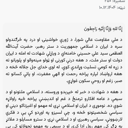
شمېره: ۲۵۰
نیټه: ۱۰.۱۲.۱۴۰۴
إِنّا للهِ وَإِنّا إِلَيْهِ رَاجِعُونَ
د ملي مقاومت عالي شورا، د ژورې خواشینۍ او درد په څرګندولو
سره د ایران د اسلامي جمهوریت د ستر رهبر، حضرت آیت‌الله
العظمی سید علي حسيني خامنه‌اي د ویاړلې شهادت له امله د ایران
دولت او ستر ملت، د هغه درنې کورنۍ او ټولو مینه‌والو او پلویانو ته
د زړه له کومې تسلیت وړاندې کوي. له لوی خدای جل جلاله څخه د
هغه ارواښاد لپاره پراخه رحمت او الهي مغفرت، او پاتې کسانو ته
صبر، زغم او روحي سکون غواړي.
د هغه د شهادت د خبر له خپرېدو وروسته، د اسلامي ملتونو او د
سیمې د عامه افکارو ترمنځ د غم او اندېښنې پراخه څپه راولاړه
شوې ده. نوموړی د ایران او اسلامي نړۍ له مهمو او اغېزناکو دیني او
سیاسي شخصیتونو څخه و، چې لسیزو په اوږدو کې یې د فکري
لارښوونې، سیاسي رهبرۍ او د اسلامي نړۍ د سترو مسایلو د ملاتړ
په ډګر کې مهم رول ادا کړی او د سیمې په مهمو تحولاتو کې یې