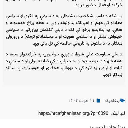
څرګند او فعال حضور درلود.
بې‌شکه د داسې شخصیت نشتوالی به د سیمې په فکري او سیاسي
معادلو کې مهم او اغېزناک بدلونونه راولي. د هغه پراخ خدمتونه او
هڅې، په بېلابېلو برخو کې لکه د دیني ګفتمان پیاوړتیا، د سیاسي
خپلواکۍ ملاتړ او د اسلامي هویت او د مسلمانانو ترمنځ د ورورولۍ
ټینګار، به د ملتونو په تاریخي حافظه کې تل پاتې وي.
د ملي مقاومت عالي شورا، د ژورې خواخوږۍ په څرګندولو سره، د
هغه شهادت یوه ستره او نه جبرانېدونکې ضایعه بولي او د سیمې د
ثبات او ارامۍ په لاره کې د یووالي، همغږۍ او هوښیارۍ پر ساتلو
ټینګار کوي.
پیغامونه
۱۱ حوت ۱۴۰۴
لنډ لینک: https://nrcafghanistan.org/?p=6396
دیدگاهتان را بنویسید