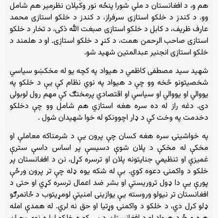
هم و، د افغانستان د ملي شورا پنځه نور وکیلان نظرمیر هم شامل
وو. د کندز د خلکو استازی سرفراز، د کندز د خلکو استازی محمد
عارف ظریف، د کابل د خلکو استازی صبغت الله ذکی، د تخار د خلکو
استازی صاحب الرحمن همت، د کنړ د خلکو استازی. او د هلمند د
خلکو استازى انجنير عبدالمتين شهيد شو.
شهید سید مصطفی کاظمي د هیواد په کچه یو له مخکښو سیاسي
شخصیتونو څخه وو چې د هیواد په نوي نظام کې یې د خلکو په
یووالي او یووالي او سیاسي او اقتصادي پرمختګ کې مهم رول لوبولی
دی. دغه راز له ده سره هغه استازي هم شامل وو چې دخلکو
دخدمت په وخت کې د ډار اچوونکو له خوا شهيدان شول .
په خواشینۍ سره هغه کسان چې پرون یې د شرمناکه معاملې او
مخکې له مخکې د پلان شوې دسیسې پر اساس داسې سترې
غمیزې او تنظیمي جنایتونه پلان او ترسره کړل، نن د افغانستان پر
خلکو د واکمنۍ دعوه کوي. بې له شکه یوه ډله چې تر پرون ورځې
پورې یې دا ډول تروریستي او بشر ضد اعمال ترسره کړي او حتی د
افغانستان تر نیولو وروسته یې یوازینی امنیتي لومړیتوب د ځانمرګو
ډلو کرل دي، د خلکو د واکمنۍ وړتیا او حق نه لري. له همدې امله