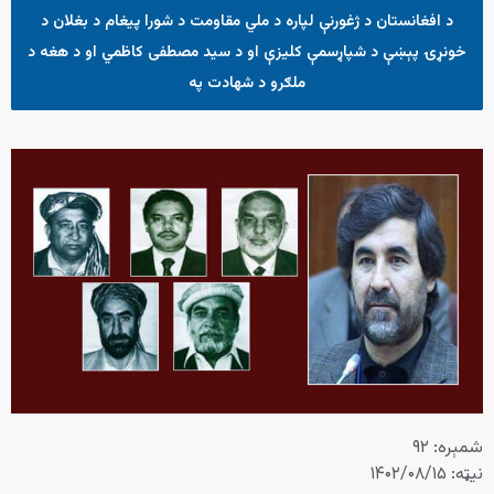
د افغانستان د ژغورنې لپاره د ملي مقاومت د شورا پیغام د بغلان د
خونړۍ پېښې د شپاړسمې کلیزې او د سید مصطفی کاظمي او د هغه د
ملګرو د شهادت په
شمېره: ۹۲
نیټه: ۱۴۰۲/۰۸/۱۵