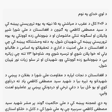
د لوي خدای په نوم
د ۲۰۱۶ کال د عقرب د میاشتې په ۱۵ نیټه په یوه تروریستي پیښه کې
د سید مصطفی کاظمي په ګډون د افغانستان د ملي شورا شپږ
وکیلان او لسګونه تنکي ماشومان او د ښوونځي زده کوونکي په یوه
تروریستي پیښه کې شهیدان شول. په دغه وحشتناکه پیښه کې چې
د افغانستان د ملي امنیت د ادارې د تحقیقاتو په اساس د طالبانو
ډلې له خوا پلان شوې او ترسره شوې وه، شاوخوا ۷۳ تنه چې زیاتره
یې د ښوونځیو زده کوونکي وو، شهیدان او تر سلو زیات نور ټپیان
شول.
د افغانستان د نجات لپاره د مقاومت ملي شورا د بغلان د پېښې د
شهیدانو په تېره بیا د شهید سید مصطفی کاظمي یاد ته درناوی
کوي او یو ځل بیا د دغې ترخې او دردونکې پېښې پر عاملینو لعنت
وايي.
په دې غمجنه پېښه کې د ملي حاکمیت ګوند پر مشر شهید سید
مصطفی کاظمي سربېره چې په ملي شورا کې د کابل د خلکو استازی