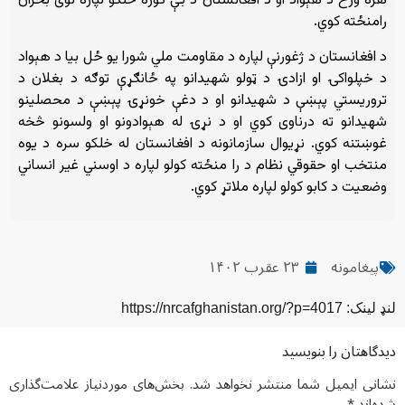
هره ورځ د هېواد او د افغانستان د بې کوره خلکو لپاره نوی بحران
رامنځته کوي.
د افغانستان د ژغورنې لپاره د مقاومت ملي شورا یو ځل بیا د هېواد
د خپلواکۍ او ازادۍ د ټولو شهیدانو په ځانګړې توګه د بغلان د
تروریستي پېښې د شهیدانو او د دغې خونړۍ پېښې د محصلینو
شهیدانو ته درناوى کوي او د نړۍ له هېوادونو او ولسونو څخه
غوښتنه کوي. نړیوال سازمانونه د افغانستان له خلکو سره د یوه
منتخب او حقوقي نظام د را منځته کولو لپاره د اوسني غیر انساني
وضعیت د کابو کولو لپاره ملاتړ کوي.
پیغامونه
۲۳ عقرب ۱۴۰۲
لنډ لینک: https://nrcafghanistan.org/?p=4017
دیدگاهتان را بنویسید
نشانی ایمیل شما منتشر نخواهد شد.
بخش‌های موردنیاز علامت‌گذاری
شده‌اند
*