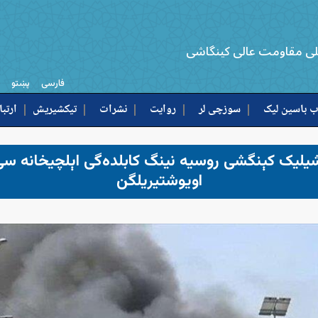
لی مقاومت عالی کینگاشی
فارسی
پښتو
 باسین لیک
سوزچی لر
روایت
نشرات
تیکشیریش
ارتبا
شیلیک کېنگشی روسیه نینگ کابلده‌گی اېلچیخانه‌ 
اویوشتیریلگن