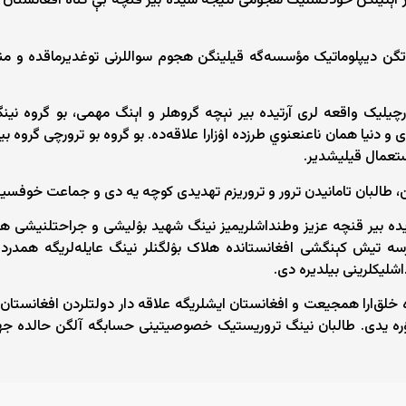
ر اېتیلگن خودکشلیک هجومی نتیجه‌ سیده بیر قنچه‌ بې ‌گناه‌ افغانستان
یاتگن دیپلوماتیک مؤسسه‌گه قیلینگن هجوم سواللرنی توغدیرماقده و م
چیلیک واقعه ‌لری آرتیده بیر نېچه‌ گروهلر و اېنگ مهمی، بو گروه نین
 و دنیا همان ناعنعنوي طرزده اۉزارا علاقه‌ده. بو گروه بو ترورچی گر
ستعمال قیلیشدیر.
 طالبان تامانیدن ترور و تروریزم تهدیدی کوچه‌ یه‌ دی و جماعت خوفسیزل
دیده بیر قنچه‌ عزیز وطنداشلریمیز نینگ شهید بۉلیشی و جراحتلنیشی هم
سه ‌تیش کېنگشی افغانستانده هلاک بۉلگنلر نینگ عایله‌لریگه همدردلی
لیکلرینی بیلدیره دی.
لق‌ارا همجیعت و افغانستان ایشلریگه علاقه‌ دار دولتلردن افغانستان
ره ‌یدی. طالبان نینگ تروریستیک خصوصیتینی حسابگه آلگن حالده جها