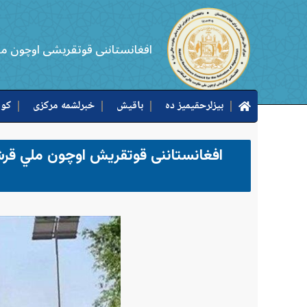
افغانستاننی قوتقریشی اوچون م
بیزلرحقیمیز ده
باقیش
خبرلشمه مرکزی
کوب
افغانستاننی قوتقریش اوچون ملي قر