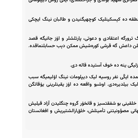
 فقرالری شهید بۉلدی و جراحتلندی، ایکّی روس دیپلوماتی
نطقه ‌ده کېسکینلیک کوچه­یگنیدن و طالبان نینگ ایچکی
گ ترورگه اعتقادی و دعوتی، پارتلشلر و اۉز جانیگه قصد
وه بیلن داعش گه قرشی کوره‌شیش ممکن دېب حسابلنماقده.
یگی ینه‌ ده خوف آستیده قاله ‌دی.
ده‌ ایکّی نفر روسیه ‌لیک دیپلومات نینگ اۉلیمیگه سبب
ک بیلدیره‌دی. اوشبو واقعه ‌ده اۉز یقینلرینی یۉقاتگن
 خلقینی بو شفقتسیز و قانخۉر گروه چنگلیدن آزاد قیلیش
نی مصؤونیتنی تأمینلش، خلق‌ارالشتیریش و افغانستان