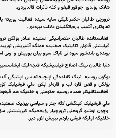
روسیه ‌ نینگ کابلده‌گی اېلچیخانه‌سی اېشیگی آلدیده صاد
هلاک بۉلدی، چوقور قیغو و کتّه‌ تأثرات قالدیردی.
ترورچی طالبان حکمرانلیگی سایه ‌سیده فعالیت یوریته ‌
تفاوتلری آشیب باره‌یاتگنیدن دلالت بېره‌دی.
افغانستانده طالبان حکمرانلیگی آستیده صادر بۉلگن ترور
قیلیشنی قانوني تاکیتیک‌ صفتیده عملگه آشیریشی توریبدی
بونده‌ی یاندشوو مېوه ‌نی ناپاک سوو بیلن یوویش و اونی ا
دنیا طالبان نینگ اصلاح قیلینیشیگه قنچه‌لیک ایشانمسین،
بوگون روسیه ‌ نینگ کابلده‌گی اېلچیخانه‌ سی اېشیگی آل
بۉلگن واقعن قاره‌ لب و قاره‌لر اېکن، ملي قرشیلیک کۉر
افغانستانلیکلر همده روسیه حکومتی و خلقیگه هم قیغوداش
ملي قرشیلیک کېنگشی کتّه‌ چتر و سیاسي بیرلیک صفتیده خ
اوچون اوشبو گروهنی ترورچیلر رۉیخطیگه کیریتیشنی سۉ
خلقیگه اولرگه قرشی یاردم بېریش لازم دیر.