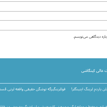
باره دیدگاهی می‌نویسم.
ت عالی کینگاشی
 یاردم لرینگ اېتینگلر!
قوللرینگیزگه توشگن حقیقی واقعه لرنی مُست
ق لری محفوظ و حمایه لنگن و منبع نی کۉرسهتیش بیلن اونینگ مضمونی دن فایل