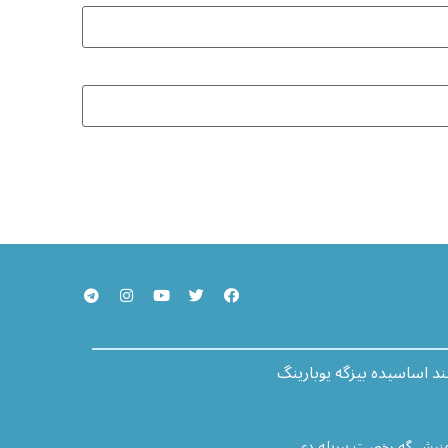
ند اساسیده بیزگه یوبارینگ
هنیش گه رخصت بیریله دی.