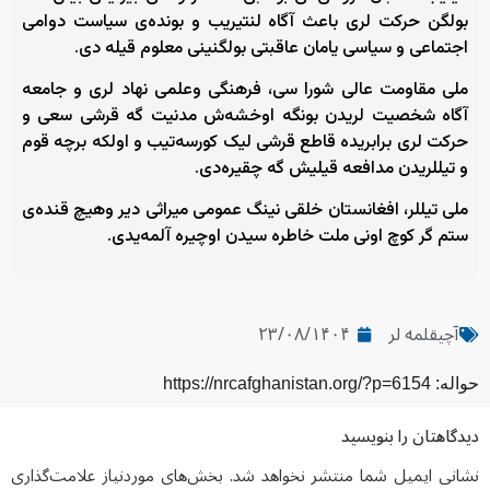
بولگن حرکت لری باعث آگاه لنتیریب و بونده‌ی سیاست دوامی
اجتماعی و سیاسی یامان عاقبتی بولگنینی معلوم قیله دی.
ملی مقاومت عالی شورا سی، فرهنگی وعلمی نهاد لری و جامعه
آگاه شخصیت لریدن بونگه اوخشه‌ش مدنیت گه قرشی سعی و
حرکت لری برابریده قاطع قرشی لیک کورسه‌تیب و اولکه برچه قوم
و تیللریدن مدافعه قیلیش گه چقیره‌دی.
ملی تیللر، افغانستان خلقی نینگ عمومی میراثی دیر وهیچ قنده‌ی
ستم گر کوچ اونی ملت خاطره سیدن اوچیره آلمه‌یدی.
آچیقلمه لر
۲۳/۰۸/۱۴۰۴
حواله: https://nrcafghanistan.org/?p=6154
دیدگاهتان را بنویسید
نشانی ایمیل شما منتشر نخواهد شد.
بخش‌های موردنیاز علامت‌گذاری