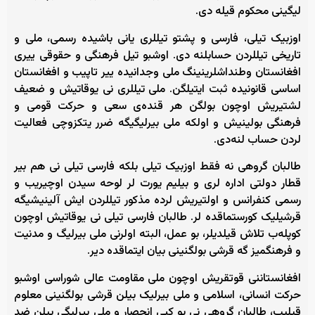
لیگینی محکوم قیله دی.
اوزبیک تیلی، فارسی و پشتو تیللری یانی باشیده رسمی، ملی و
تاریخی تیللردن حسابلنه دی. اوشبو تیل فرهنگی و حقوقی ییری
افغانستان وطنداشلرینینگ ملی وجدانیده ییر تاپیب و افغانستان
اساسی قانونیده ثبت ایتیلگن. ملی تیللری نی یوقاتیش و ضعیف
لشتیریش اوچون بولگن هر قنده‌ی سعی و حرکت قومی و
فرهنگی بولینیش و اولکه ملی بیرلیگیگه ضرر یتکزوچی فعالیت
لردن حساب لنه‌دی.
طالبان گروهی نه فقط اوزبیک تیلی بلکه فارسی تیلی نی هم بیر
قطار دولتی اداره لری و بیلیم یورت لر لوحه سیدن اوچیریب و
رسمی کنفرانس و اولتیریش لرده مذکور تیللردن ایش آلینیشیگه
قرشیلیک کورستماقده لر. طالبان فارسی تیلی نی یوقاتیش اوچون
کوپله‌ب تلاش قیلدیلر، بو عمل، البته اولرنی ملی بیرلیگ و مدنیت
و فرهنگمیز گه قرشی بولگنینی بیان ایتماقده دیر.
افغانستاننی قوتقریش اوچون ملی مقاومت عالی شوراسی اوشبو
حرکت انسانی، اسلامی و ملی بیرلیک بیلن قرشی بولگنینی معلوم
قیلیب، طالبان گروهی نی بو کبی انحصار و ملی بیرلیگی بیلن ضد