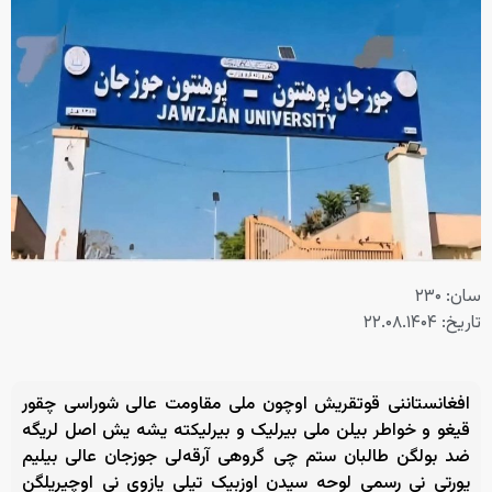
سان: ۲۳۰
تاریخ: ۲۲.۰۸.۱۴۰۴
افغانستاننی قوتقریش اوچون ملی مقاومت عالی شوراسی چقور
قیغو و خواطر بیلن ملی بیرلیک و بیرلیکته یشه یش اصل لریگه
ضد بولگن طالبان ستم چی گروهی آرقه‌لی جوزجان عالی بیلیم
یورتی نی رسمی لوحه سیدن اوزبیک تیلی یازوی نی اوچیریلگن