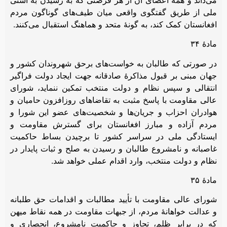
ملی از طریق گفتگوی واقعی میان طیف‌های گوناگون مردم
افغانستان کمک کند، به گونۀ متحد و هماهنگ استقبال می‌کنند.
مادۀ ۳۴
در صورتی که طالبان به خواست‌های برحق شهروندان کشور و
جهان مبنی بر قبول مذاکرۀ صادقانه جهت ایجاد دولت فراگیر
انتقالی و سپس نظام و دولت منتخب تمکین ننماید، شورای
عالی مقاومت با پاسخ مثبت به تقاضاهای روزافزون حامیان و
هوادران احزاب و جریان‌ها و شخصیت‌های عضو این شورا و
مردم آزاده و مبارز افغانستان برای گسترش مقاومت و
ایستادگی ملی در سراسر کشور تا برچیدن بساط حاکمیت
غاصبانه و نامشروع طالبان و رسیدن به صلح و ثبات پایدار در
نظام و دولت منتخب، وارد اقدام عملی خواهد شد.
مادۀ ۳۵
شورای عالی مقاومت با تأیید مطالبات و اقدامات حق طلبانه
و عدالت خواهانۀ مردم، از جبهات مقاومت در همه نقاط میهن
که در برابر ظلم، تجاوز و حاکمیت نامشروع، انحصاری و