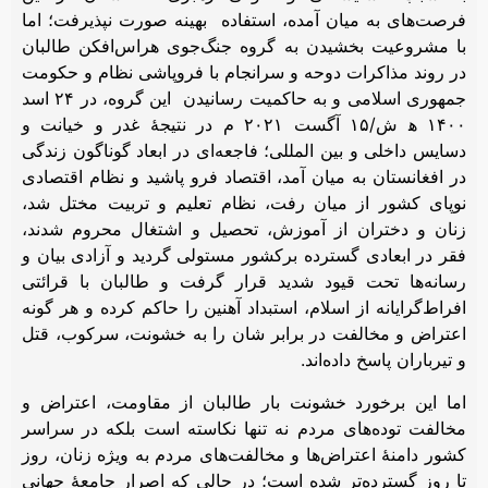
فرصت‌های به میان آمده، استفاده بهینه صورت نپذیرفت؛ اما
با مشروعیت بخشیدن به گروه جنگ‌جوی هراس‌افکن طالبان
در روند مذاکرات دوحه و سرانجام با فروپاشی نظام و حکومت
جمهوری اسلامی و به حاکمیت رسانیدن این گروه، در ۲۴ اسد
۱۴۰۰ ﮬ ش/۱۵ آگست ۲۰۲۱ م در نتیجۀ غدر و خیانت و
دسایس داخلی و بین المللی؛ فاجعه‌ای در ابعاد گونا‌گون زندگی
در افغانستان به میان آمد، اقتصاد فرو پاشید و نظام اقتصادی
نوپای کشور از میان رفت، نظام تعلیم و تربیت مختل شد،
زنان و دختران از آموزش، تحصیل و اشتغال محروم شدند،
فقر در ابعادی گسترده برکشور مستولی گردید و آزادی بیان و
رسانه‌ها تحت قیود شدید قرار گرفت و طالبان با قرائتی
افراط‌گرایانه از اسلام، استبداد آهنین را حاکم کرده و هر گونه
اعتراض و مخالفت در برابر شان را به خشونت، سرکوب، قتل
و تیرباران پاسخ داده‌اند.
اما این برخورد خشونت بار طالبان از مقاومت، اعتراض و
مخالفت توده‌های مردم نه تنها نکاسته است بلکه در سراسر
کشور دامنۀ اعتراض‌ها و مخالفت‌های مردم به ویژه زنان، روز
تا روز گسترده‌تر شده است؛ در حالی که اصرار جامعۀ جهانی