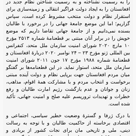
را به رسمیت نشناخته و به رسمیت شناختن نظام جدید در
افغانستان را به ایجاد دولت فراگیر انتقالی و زمینه‌سازی برای
استقرار نظام و دولت منتخب مشروط کرده است، سپاس
گزاریم؛ اما این موضع جامعۀ جهانی را در برخورد با طالبان
بسنده نمی‌دانیم و از جامعۀ جهانی تقاضا داریم که موضع
خویش را در برابر آنان مبتنی بر قطعنامۀ شماره ۲۵۱۳ مؤرخ
۱۰ مارچ ۲۰۲۰ شورای امنیت سازمان ملل متحد، کنفرانس
بین المللی ژنو مؤرخ ۲۳ – ۲۴ نوامبر ۲۰۲۰ دربارۀ افغانستان و
قطعنامۀ شماره ۱۹۸۸ مؤرخ ۱۷ جون ۲۰۱۱ شورای امنیت
سازمان ملل متحد، استوار نماید. در این قطعنامه‌ها بر گفتگو
میان مردم افغانستان جهت برپایی نظام و دولت آینده مبتنی
برخواست و انتخاب مردم و با مشارکت همۀ اقوام، مذاهب،
زنان و جوانان و عدم بازگشت رژیم امارت طالبان و رفع
خطرات و تهدیدات تروریسم علیه صلح و امنیت جهانی، تأکید
شده است.
با درک ژرفا و گسترۀ وضعیت خطیر سیاسی، اجتماعی و
اقتصادی برخاسته از حاکمیت طالبان و با توجه به رسالت
دینی، ملی و تاریخی مان برای نجات کشور از بربادی و