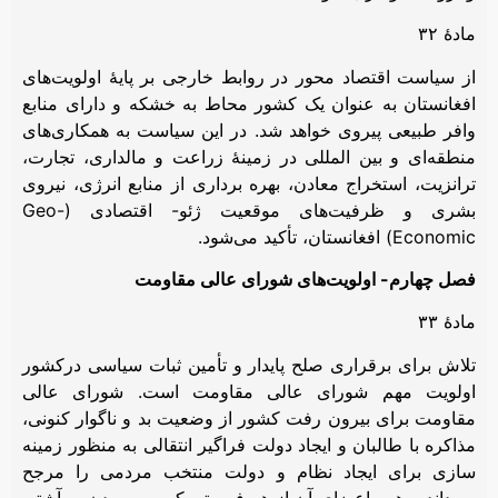
مادۀ ۳۲
از سیاست اقتصاد محور در روابط خارجی بر پایۀ اولویت‌های
افغانستان به عنوان یک کشور محاط به خشکه و دارای منابع
وافر طبیعی پیروی خواهد شد. در این سیاست به همکاری‌های
منطقه‌ای و بین المللی در زمینۀ زراعت و مالداری، تجارت،
ترانزیت، استخراج معادن، بهره برداری از منابع انرژی، نیروی
بشری و ظرفیت‌های موقعیت ژئو- اقتصادی (Geo-
Economic) افغانستان، تأکید می‌شود.
فصل چهارم- اولویت‌های شورای عالی مقاومت
مادۀ ۳۳
تلاش برای برقراری صلح پایدار و تأمین ثبات سیاسی درکشور
اولویت مهم شورای عالی مقاومت است. شورای عالی
مقاومت برای بیرون رفت کشور از وضعیت بد و ناگوار کنونی،
مذاکره با طالبان و ایجاد دولت فراگیر انتقالی به منظور زمینه
سازی برای ایجاد نظام و دولت منتخب مردمی را مرجح
می‌داند و همه اعضای آن از هر فرصتی که به رسیدن به آشتی