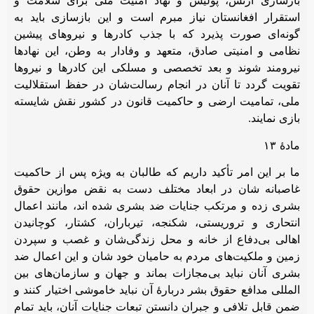
بازسازی ارتش، پولیس و نهاد امنیت ملی برای سلامت و
استقرار افغانستان نیاز مبرم است و این بازسازی باید به
گونه‌ای صورت پذیرد که با جذب کادرها و نیروهای پیشین
نظامی و امنیتی صادق، متعهد و وفادار به وطن، این نهادها
نیرومند شوند و بعد تخصصی و مسلکی این کادرها و نیروها
تقویت گردد تا آنان در انجام رسالت‌شان در حفظ استقلالیت
ملی، تمامیت ارضی و حاکمیت قانون در کشور نقش شایسته
بازی نمایند.
مادۀ ۱۳
ما بر این امر تأکید داریم که طالبان به ویژه پس از حاکمیت
غاصبانه شان در ابعاد مختلف دست به نقض موازین حقوق
بشری زده و مرتکب جنایات ضد بشری شده اند، مانند اعمال
انتحاری و تروریستی، شکنجه، تیرباران، کشتار، کوچانیدن
اهالی بی‌دفاع از خانه و محل زندگی‌شان و غصب و سپردن
زمین و ملکیت‌های مردم به حامیان خود شان و این اعمال ضد
بشری آنان نباید بی‌مجازات بماند و جهان و سازمان‌های بین
المللی مدافع حقوق بشر دربارۀ آن نباید خاموشی اختیار کنند و
ضمن قابل تلافی و جبران دانستن تبعات جنایات آنان، باید تمام