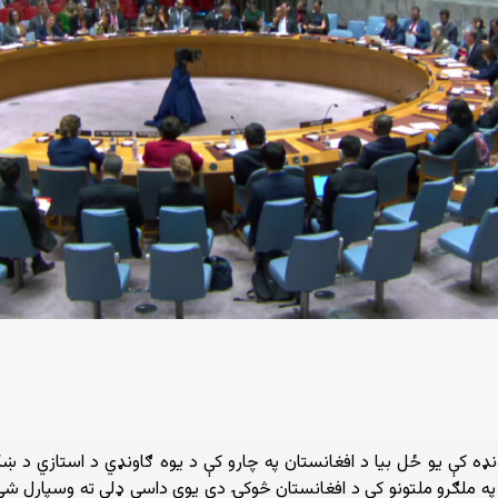
نډه کې یو ځل بیا د افغانستان په چارو کې د یوه ګاونډي د استازي د ښ
 ملګرو ملتونو کې د افغانستان څوکۍ دې يوې داسې ډلې ته وسپارل شي چې