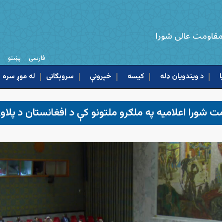
 مقاومت عالی شورا
فارسی
پښتو
د ویندویان ډله
کیسه
خپرونې
له موږ سره ا
مت شورا اعلامیه په ملګرو ملتونو کې د افغانستان د پلا