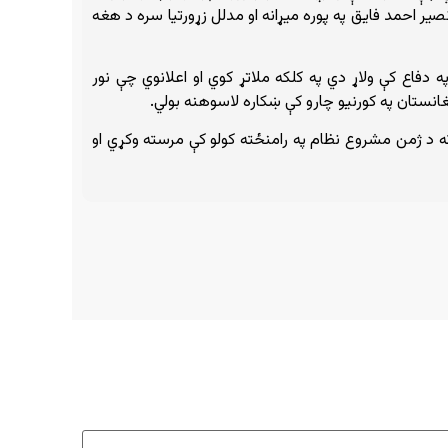
صیر احمد فایق په پوره میړانه او مدلل زړورتیا سره د هغه
دفاع کې ولاړ دي په کلکه ملاتړ کوي او اعلانوي چې نور
غانستان په کورنیو چارو کې ښکاره لاسوهنه بولي.
ر ته د ژمن مشروع نظام په رامنځته کولو کې مرسته وکړي او