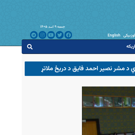
جمعه ۹ اسد ۱۴۰۵
اوزبیکی
English
ړیکه
وي د مشر نصیر احمد فایق د دریځ ملاتړ