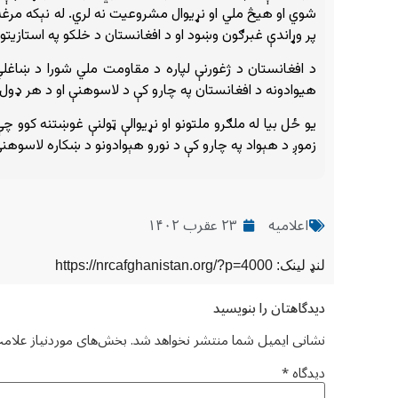
شوي او هيڅ ملي او نړيوال مشروعيت نه لري. له نېکه مرغه پ
پر وړاندې غبرګون وښود او د افغانستان د خلکو په استازیت
د افغانستان د ژغورنې لپاره د مقاومت ملي شورا د ښاغلي
هیوادونه د افغانستان په چارو کې د لاسوهنې او د هر ډول ل
یو ځل بیا له ملګرو ملتونو او نړیوالې ټولنې غوښتنه کوو چ
زموږ د هېواد په چارو کې د نورو هېوادونو د ښکاره لاسوه
اعلامیه
۲۳ عقرب ۱۴۰۲
لنډ لینک: https://nrcafghanistan.org/?p=4000
دیدگاهتان را بنویسید
نشانی ایمیل شما منتشر نخواهد شد.
بخش‌های موردنیاز علامت
دیدگاه
*