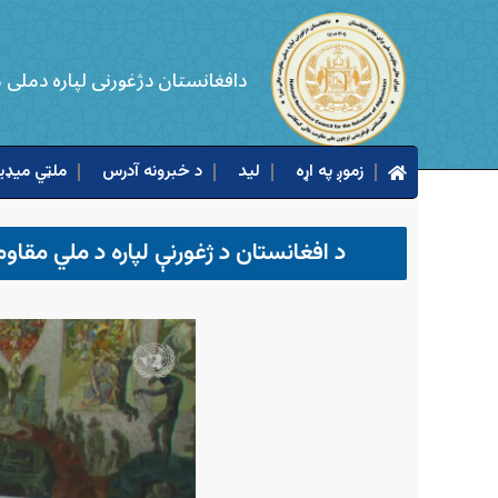
دافغانستان دژغورنی لپاره دملی
زموږ په اړه
لید
د خبرونه آدرس
ملټي میډیا
د افغانستان د ژغورنې لپاره د ملي مقاو