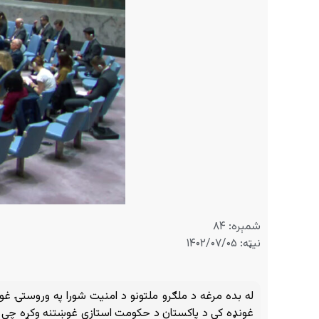
شمېره: ۸۴
نیټه: ۱۴۰۲/۰۷/۰۵
له بده مرغه د ملګرو ملتونو د امنیت شورا په وروستۍ غو
غونډه کې د پاکستان د حکومت استازي غوښتنه وکړه چې په