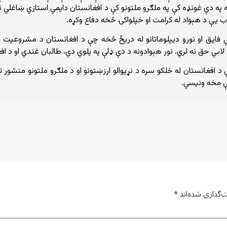
ه ​​دې غونډه کې په ملګرو ملتونو کې د افغانستان دایمي استازي ښاغلي ن
وب یې د هېواد له کرامت او خپلواکۍ څخه دفاع وکړه.
 فایق او نورو دیپلوماتانو له دریځ څخه چې د افغانستان د مشروعیت په 
ابي حق نه لري. نور هېوادونه د دې ډلې په پلوي دي، طالبان غندي او د اف
ې د افغانستان له خلکو سره د نړیوالو ارزښتونو او د ملګرو ملتونو منشو
نې مخه ونیسي.
‌گذاری شده‌اند
*