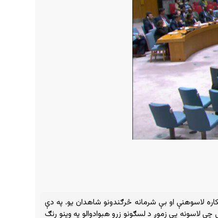
کاره لاسوهنې او بې شرمانه څرګندونو شاهدان یو. په دې
 لاسونه يې زموږ د لسګونو زرو هېوادوالو په وينو رنګ