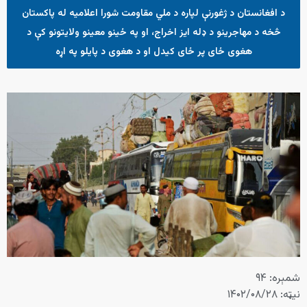
د افغانستان د ژغورنې لپاره د ملي مقاومت شورا اعلامیه له پاکستان
څخه د مهاجرینو د ډله ایز اخراج، او په ځینو معینو ولایتونو کې د
هغوی ځای پر ځای کیدل او د هغوی د پایلو په اړه
شمېره: ۹۴
نیټه: ۱۴۰۲/۰۸/۲۸