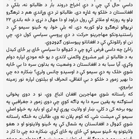
داسې حال کې چې د دې اخراج دروند بار د طالبانو نه، بلکې د
افغانستان د خلکو په غاړه دی. طالبانو تر دې وړاندې هم د ترهګرو
ډلو په روزنه او ملاتړ کې رول درلود او دا مهال د نړۍ د څه باندې ۲۲
نړیوالو ترهګرو ډلو کوربه دی. له بلې خوا، په ځینو سیمو کې د
راستنیدونکو مهاجرینو حرکت د دې پروسې سیاسي کول دي، چې
نن او راتلونکي کې د افغانانو پیوستون ګډوډوي.
راځئ چه داسی فرض کړو چې د کډوالو دا سیاسي ځای پر ځای کیدل
به د طالبانو تر غیر مشروع واکمنۍ لاندې د یو څه مودې لپاره دوام
وکړي، آیا سبا به د افغانستان د وضعیت په بدلون سره دا بې ځایه
شوي خلک په دې سیمو کې د اوسیدو چانس ولري؟ ښکاره ده چې
دا بهیر زموږ د خلکو د بې اتفاقۍ، انحراف او بېلتون لپاره نور زمینه
برابروي.
که راستانه شوي مهاجرین افغان اتباع وي، نو د دوی پخوانۍ
استوګنه په یقین سره دا په ډاګه کوي چې دوی زموږ د جغرافیې په
یوه برخه کی د کلي، ښار او ولایت پورې اړه لري او باید په خپلو اصلي
سیمو کې میشت شي. که کوم پلان نه وي، طالبان به څنګه راستانه
شوي کډوال د افغانستان په شمال کې په ځینو ولایتونو او د هغو
ولایتونو په ځینو سیمو کې ځای په ځای کړي. ښکاره ده چې دا کار د