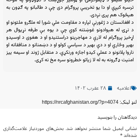
ځینو سیمو د ډیموګرافۍ او ټولنیز جوړښت د ګډوډولو په موخه
ترسره کیږي او دا یو تخریبي پروګرام دی چې د طالبانو په ګډون به
هیڅوک هم پری نږدی.
د افغانستان د ژغورنې لپاره د مقاومت ملي شورا له ملګرو ملتونو او
د نړۍ له هېوادونو غوښتنه کوي چې د یوه بې طرفه نړیوال هر
اړخیز پروګرام له لارې د مهاجرینو دراستنیدو او د هغوی د اوسیدو
بهیر وڅاري او د دې بهیر د سیاسي کولو او د دښمنانو د منافقانه او
ناروا پلانونو د عملي کیدو اجازه ورنکړي. د متقابل ژوند او سیمه ییز
امنیت ډګرونه به له لا زیاتو خطرونو سره مخ نه کړی.
اعلامیه
۲۸ عقرب ۱۴۰۲
لنډ لینک: https://nrcafghanistan.org/?p=4074
دیدگاهتان را بنویسید
نشانی ایمیل شما منتشر نخواهد شد.
بخش‌های موردنیاز علامت‌گذاری
شده‌اند
*