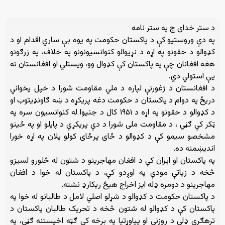
د ستر خدای ج په ستر نامه
په دې وروستیو کې د پاکستان حکومت په یوه بې ساري اقدام او د
کډوالو د حقونو په اړه د نړیوالو کنوانسیونونو په خلاف، په زرګونو
هغه افغانان چې په پاکستان کې کډوال وو، ویستلي او افغانستان ته
یې استولي دي.
د افغانستان د ژغورنې لپاره د ملي مقاومت شورا د خپل پخواني
دریځ په دوام د پاکستان د حکومت دغه پریکړه د ښه ګاونډیتوب او
د کډوالو د حقونو په اړه د ۱۹۵۱ کال د جنیوا له کنوانسیون سره په
ټکر کې ګڼي ، د مقاومت ملی شورا د دې پریکړې د پایلو او په ځینو
مشخصو سیمو کې د کډوالو د ځای پرځای کولو پلان په اړه خورا
اندیښمنه ده.
په پاکستان او ایران کې د افغان مهاجرینو د شتون له څلورو لسیزو
څخه د زیاتې مودې په اوږدو کې، د پاکستان له خوا د افغان
مهاجرینو د دومره ډله ایز اخراج هیڅ ریکارډ نشته.
د پاکستان حکومت د کډوالو د شړلو اصلي لامل د طالبانو له خوا په
پاکستان کې د کډوالو له شتون څخه د تحریک طالبان پاکستان د
ترهګرې ډلې د روزنې او پیاوړتیا په برخه کې ګټه اخیستنه ګڼي، په