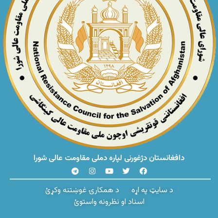
دافغانستان دژغورنی لپاره دملی مقاومت عالی شورا
د سایټ په اړه
د همکارۍ غوښتنه وکړئ
اسناد او نظرونه واستوئ