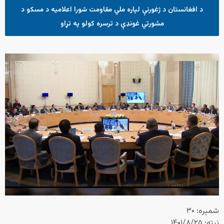
د افغانستان د ژغورنې لپاره ملي مقاومت شورا اعلامیه د مسکو د
مشورتي غونډې د ترسره کولو په تړاو
شمېره: ۳۰
نیټه: ۱۴۰۱/۸/۲۵