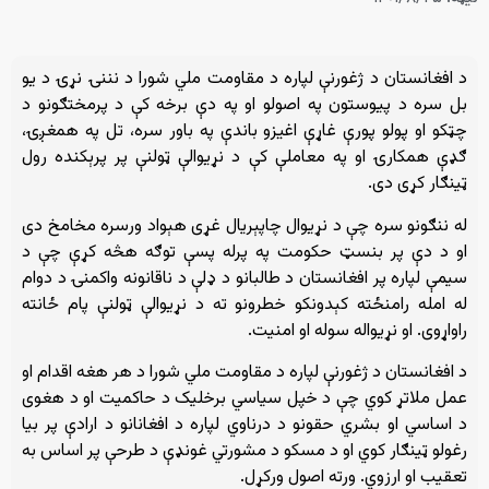
د افغانستان د ژغورنې لپاره د مقاومت ملي شورا د نننۍ نړۍ د یو
بل سره د پیوستون په اصولو او په دې برخه کې د پرمختګونو د
چټکو او پولو پورې غاړې اغیزو باندې په باور سره، تل په همغږۍ،
ګډې همکارۍ او په معاملې کې د نړیوالې ټولنې پر پرېکنده رول
ټینګار کړی دی.
له ننګونو سره چې د نړیوال چاپېریال غړی هېواد ورسره مخامخ دی
او د دې پر بنسټ حکومت په پرله پسې توګه هڅه کړې چې د
سیمې لپاره پر افغانستان د طالبانو د ډلې د ناقانونه واکمنۍ د دوام
له امله رامنځته کېدونکو خطرونو ته د نړیوالې ټولنې پام ځانته
راواړوی. او نړیواله سوله او امنیت.
د افغانستان د ژغورنې لپاره د مقاومت ملي شورا د هر هغه اقدام او
عمل ملاتړ کوي چې د خپل سیاسي برخلیک د حاکمیت او د هغوی
د اساسي او بشري حقونو د درناوي لپاره د افغانانو د ارادې پر بیا
رغولو ټینګار کوي او د مسکو د مشورتي غونډې د طرحې پر اساس به
تعقیب او ارزوي. ورته اصول ورکړل.