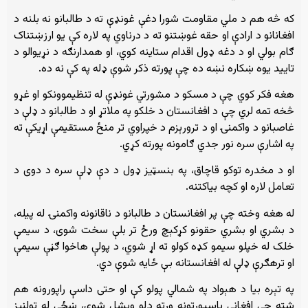
که څه هم د ملي مقاومت شورا دغې غونډې ته د طالبانو نه بلنه د
افغانانو د ارادې او حقه غوښتنو ته د درناوي په لاره کې یو ارزښتناک
ګام بولي او د دغه ډول اقدام ستاینه کوي، او همدارنګه د نړیوالو د
تایید یوه ښکاره نښه ده چې پورته ذکر شوې ډله په کې نه ده.
هغه فکر کوي چې د مسکو د مشورتي غونډې له تنظیموونکو او غړو
څخه تمه لري چې د افغانستان د خلکو په ملاتړ او د طالبانو د ډلې د
غاصبانو د واکمنۍ او د ترورېزم د خپراوي تر منځ مستقیمې اړیکې ته
په اشارې سره نور جدي ګامونه پورته کړي.
او د مخدره توکو قاچاق، په بنسټیز ډول د دې ډلې سره د دوی د
تعامل لاره او کچه بیاکتنه.
له هغه وخته چې پر افغانستان د طالبانو د ناقانونه واکمنۍ له پیله،
د بشري او بشري حقونو کړکېچ ورځ تر بلې سخت شوی، د سیمې
خلک له خپلو سیمو کډه کولو ته اړ شوي، د پولې هاخوا ګڼې سیمې
او ترهګرې ډلې له افغانستانه بې ځایه شوې دي.
په تېره بیا د هېواد په شمالي پولو کې او حتی داسې راپورونه هم
شته چې افغاني پاسپورتونه ورته ډلو وېشل شوي، ښځې له ټولنیز