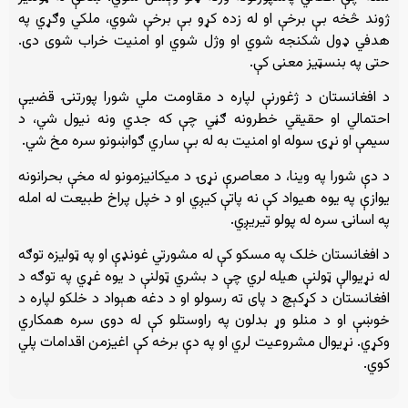
ژوند څخه بې برخې او له زده کړو بې برخې شوي، ملکي وګړي په
هدفي ډول شکنجه شوي او وژل شوي او امنیت خراب شوی دی.
حتی په بنسټیز معنی کې.
د افغانستان د ژغورنې لپاره د مقاومت ملي شورا پورتنۍ قضیې
احتمالي او حقیقي خطرونه ګڼي چې که جدي ونه نیول شي، د
سیمې او نړۍ سوله او امنیت به له بې ساري ګواښونو سره مخ شي.
د دې شورا په وینا، د معاصرې نړۍ د میکانیزمونو له مخې بحرانونه
یوازې په یوه هیواد کې نه پاتې کیږي او د خپل پراخ طبیعت له امله
په اسانۍ سره له پولو تیریږي.
د افغانستان خلک په مسکو کې له مشورتي غونډې او په ټولیزه توګه
له نړیوالې ټولنې هیله لري چې د بشري ټولنې د یوه غړي په توګه د
افغانستان د کړکېچ د پای ته رسولو او د دغه هېواد د خلکو لپاره د
خوښې او د منلو وړ بدلون په راوستلو کې له دوی سره همکاري
وکړي. نړیوال مشروعیت لري او په دې برخه کې اغیزمن اقدامات پلي
کوي.