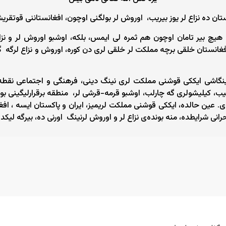
ان ده نزاع لر یوز بیریب، اوروش لر بولگنی اوچون، افغانستاننی قوتقر
 هیچ بیر تامان اوچون هم ثمره لی ایمس، بلکه، اوشبو اوروش لر و ن
نستان خلقی برچه مملکت لر خلقی لری دن کوره، اوروش و نزاع لرگه گو
گاشی ایککی قوشنی مملکت لری نینگ دینی، فرهنگی و اجتماعی نقطه ی
تیب، کیلیشولری گه چارلب، اوشبو قرمه-قرشی لر، منطقه برقرارلیگینی ب
دی. عین حالده، ایککی قوشنی مملکت لریمیز، ایران و پاکستان ایسه ، ا
حرانی شرایطده، منه بونده‌ی نزاع لر و اوروش لرنینگ اورنی ده، بیرگه لی