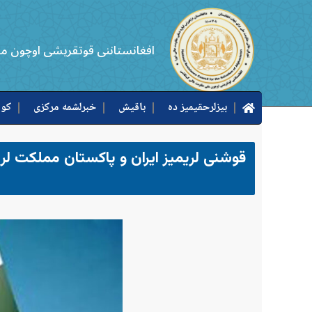
افغانستاننی قوتقریشی اوچون م
بیزلرحقیمیز ده
باقیش
خبرلشمه مرکزی
کوب
قوشنی لریمیز ایران و پاکستان مملکت لر