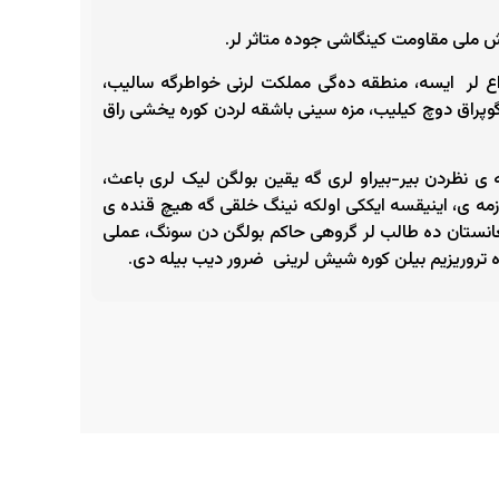
یش ملی مقاومت کینگاشی جوده متاثر لر.
زاع لر ایسه، منطقه ده‌گی مملکت لرنی خواطرگه سالیب،
پراق دوچ کیلیب، مزه سینی باشقه لردن کوره یخشی راق
 نظردن بیر-بیراو لری گه یقین بولگن لیک لری باعث،
وزمه ی، اینیقسه ایککی اولکه نینگ خلقی گه هیچ قنده ی
فغانستان ده طالب لر گروهی حاکم بولگن دن سونگ، عملی
کده تروریزیم بیلن کوره شیش لرینی ضرور دیب بیله دی.