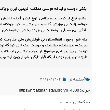
ایککی دوست و ایناغه قوشنی مملکت لریمیز، ایران و پاکست
اوشبو نزاع لر کوچه‌ییب، نظامی کوچ لردن فایده له‌نیش
خوفسیزلیک نی بوزیش گه سبب بولیشی ممکن. چونکه، افغا
تاتگن لری سبیلی وضعیت نی جوده یخشی توشونه دیلر.
منه شو اوچون، افغانستان نی قوتقریش ملی مقاومت کین
بیرلیک- بیردملیک، برادرلیک و دوست لیک لرنی کوز گه تو
تهدید لر یوز بیرمه ی موضوع لر ییچیلینیشی نی ایسته ی
طرزده تروریزیم تهدیدلریگه قرار تاپگن. شو اوچون اوشبو ب
آچیقلمه لر
۲۹/۱۰/۱۴۰۲
حواله: https://nrcafghanistan.org/?p=4338
دیدگاهتان را بنویسید