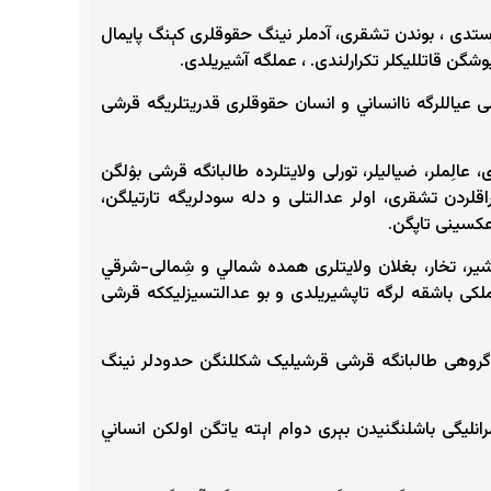
ۉرستدی‌ ، بوندن تشقری، آدملر نینگ حقوقلری کېنگ پایمال
شگن قاتللیکلر تکرارلندی. ، عملگه آشیریلدی.
 عیاللرگه ناانساني و انسان حقوقلری قدریتلریگه قرشی
ِملر، ضیالیلر، تورلی ولایتلرده طالبانگه قرشی بۉلگن
قلردن تشقری، اولر عدالتلی و دله‌ سودلریگه تارتیلگن،
عکسینی تاپگن.
ر، تخار، بغلان ولایتلری همده‌ شمالي و شِمالی-شرقي
لکی باشقه‌ لرگه تاپشیریلدی و بو عدالتسیزلیککه قرشی
 گروهی طالبانگه قرشی قرشیلیک شکللنگن حدودلر نینگ
لیگی باشلنگنیدن بېری دوام اېته ‌یاتگن اولکن انساني