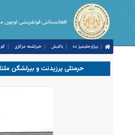
افغانستاننی قوتقریشی اوچون م
بیزلرحقیمیز ده
باقیش
خبرلشمه مرکزی
کوب
حرمتلی پرزیدنت و بیرلشگن ملتل