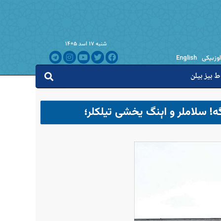
شنبه ۱۷ اسد ۱۴۰۵
اوزبیکی
English
ط بیز بیلن
! سلاملر و اېنگ یخشی تیلکلر؛