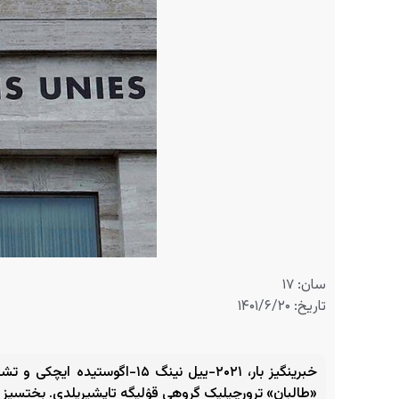
سان: ۱۷
تاریخ: ۱۴۰۱/۶/۲۰
خبرینگیز بار، ۲۰۲۱-ییل نینگ
«طالبان» ترورچیلیک گروهی قۉلیگه تاپشیریلدی. بختسیز ع