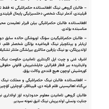
– طالبان گروهی نینگ افغانستانده حکمرانلیگی نه‌ فقط تیز
قیلیندی، آدملر نینگ شخصي دخلسیزلیگی پایمال قیلیندی، عی
افغانستانده طالبان حکمرانلیگی بیلن قیزلر تعلیمدن مح
مناسبتده بۉلدی.
– طالبان حکمرانلیگیدن سۉنگ اویوشگن حالده سابق دولت 
اربابلر و یېتکچیلر نینگ قرماغیده بۉلگن شخصلر ظلم، قی
اۉلدیریلگن، بو نینگ یارقین مثاللری بیرلشگن ملتلر تشکی
اشرف غنی و چېت اېل اگېنتلری تامانیدن حکومت نینگ طا
ولایتلریده بیر قطار فقرالرنی جایلشتیریش قانوني حقوق
کوره‌شیش اوچون هېچ قنده‌ی وکالت یۉق.
– افغانستانده طالبان نینگ حکمرانلیگی و مملکت نینگ
بې‌گناه‌ اهالیسینی ظلم قیله‌ دی، قییناقلر، کوچلرنی کۉچی
طالبان گروهی تامانیدن معلوم حدودلرده اۉز اولادلری ن
جنایت ونسلی اولدیریش نینگ انیق نمونه ‌سیدیر.