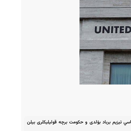
تیجه ‌ده سیاسي تیزیم برباد بۉلدی و حکومت برچه‌ قولیلیکلری بیلن