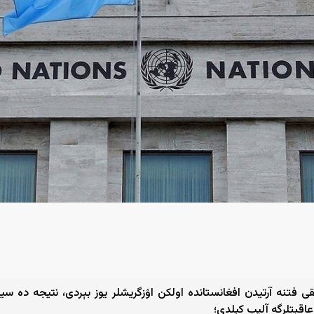
 ۱۵-اگوستیده ایچکی و تشقی فتنه‌ آرتیدن افغانستانده اولکن اۉزگریشلر یوز بېردی، ن
اقبتلرگه آلیب کېلدی؛