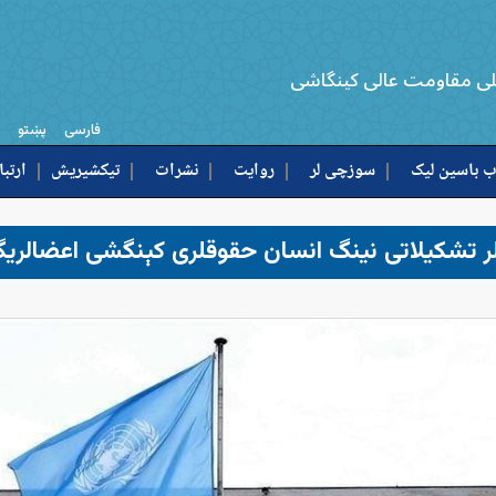
لی مقاومت عالی کینگاشی
فارسی
پښتو
 باسین لیک
سوزچی لر
روایت
نشرات
تیکشیریش
ارتبا
ر تشکیلاتی نینگ انسان حقوقلری کېنگشی اعضالریگه