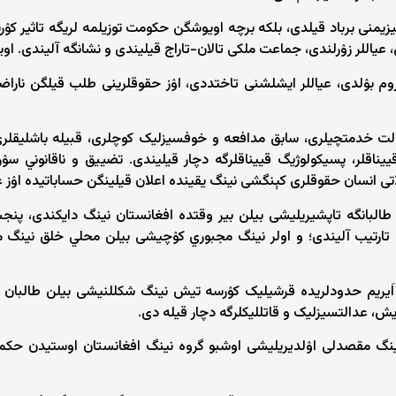
یمنی برباد قیلدی، بلکه‌ برچه‌ اویوشگن حکومت توزیلمه‌ لریگه تاثیر ک
اللر زۉرلندی، جماعت ملکی تالان-تاراج قیلیندی و نشانگه آلیندی. اویو
روم بۉلدی، عیاللر ایشلشنی تاختددی، اۉز حقوقلرینی طلب قیلگن ناراضی
خدمتچیلری، سابق مدافعه‌ و خوفسیزلیک کوچلری، قبیله‌ باشلیقلری، عال
یناقلر، پسیکولوژیگ قییناقلرگه دچار قیلیندی. تضییق و ناقانوني سۉرا
لاتی انسان حقوقلری کېنگشی نینگ یقینده اعلان قیلینگن حساباتیده اۉز 
لبانگه تاپشیریلیشی بیلن بیر وقتده افغانستان نینگ دایکندی، پنجشی
ی تارتیب آلیندی؛ و اولر نینگ مجبوري کۉچیشی بیلن محلي خلق نینگ م
 اَیریم حدودلریده قرشیلیک کۉرسه ‌تیش نینگ شکللنیشی بیلن طالبان
ریش، عدالتسیزلیک و قاتللیکلرگه دچار قیله ‌دی.
ینگ مقصدلی اۉلدیریلیشی اوشبو گروه نینگ افغانستان اوستیدن حکمران