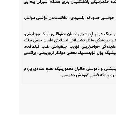
ه حکمرانلیگی باشلنگنیدن بېری عملگه آشیرگن ینه‌ بیر
ن خوفسیز حدودگه ایلنتیردی، افغانستاندن قۉشنی دولتلر،
گی نینگ دوام اېتیشینی انسان حقوقلری نینگ بوزیلیشی،
ید.بیرلشگن ملتلر تشکیلاتی انسانیتی افغان خلقی نینگ
حقیده‌گی خواطرلرینی کۉریب چیقیشنی طلب قیلماقده.
لنیشیگه یۉل قۉیمسلیک.بعضی دولتلر تروریزمنی، پراکسی
تیشنی و ناموسلی طالبان معموریتیگه هېچ قنده‌ی یاردم