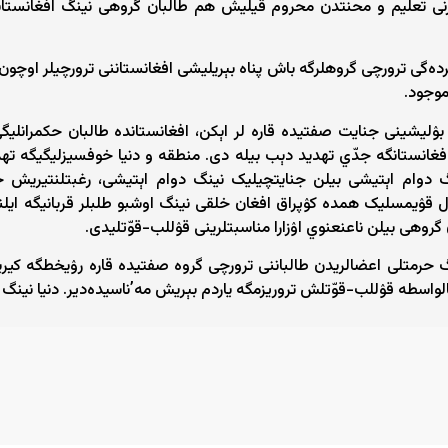
لرنی تعلیم و محنتدن محروم قیلیش هم طالبان گروهی نینگ افغانستاند
ده‌گی ترورچی گروهلرگه باش‌ پناه‌ بېریلیشی افغانستاننی ترورچیلر اوچو
موجود.
ۉلیشینی جنایت صفتیده قاره ‌لر اېکن، افغانستانده طالبان حکمرانلی
غانستانگه جدّي تهدید دېب بیله ‌دی. منطقه‌ و دنیا خوفسیزلیگیگه تهد
نگ دوام اېتیشی بیلن جنایتچیلیک نینگ دوام اېتیشی، رغبتلنتیریش 
ۉل قۉیمسلیک همده‌ کۉپراق افغان خلقی نینگ اوشبو طلبلر قربانیگه ای
 گروهی بیلن ناعنعنوي اۉزارا مناسبتلرینی قۉللب-قوّتلیدی.
حرمتلی اعضالریدن طالباننی ترورچی گروه صفتیده قاره‌ رۉیخطگه کیری
گه یاردم بېریش مهʼناسیده‌دیر. دنیا نینگ تروریزمگه قرشی کوره ‌ش دعواسی.