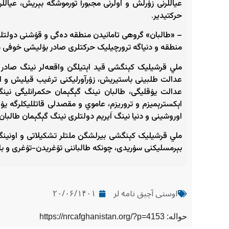
عیاللرنی زۉرلش و اولرنی مجبورآ تورموشگه بېریش، عیال
حرکتیدیر.
– «طالبان» گروهی تامانیدن منطقه‌ ده‌گی و قۉشنی دولتلر
منطقه‌ و دنیاگه ترورچیلیک حرکتلری صادر بۉلیشی خوفی 
ملي قرشیلیک کېنگشی قید اېتیلگن واقعه‌لر نینگ صادر ب
عدالت طلبینی باستیریش، زۉرآورلیکنی ترغیب قیلیش و اف
عدالت یۉقلیگی، طالبان نینگ گېگېمان حکمرانلیگی نی
اېکسترېمیزم و تروریزم، عاموي و مقصدلی قاتللیکلرگه ی
اوروشینی و دنیا نینگ اَیریم دولتلری نینگ گېگېمان طالبان
ملي قرشیلیک کېنگشی بیرلشگن ملتلر تشکیلاتی و اونینگ 
بېرمسلیکنی سۉریدی، چونکه‌ طالباننی تۉغریدن-تۉغری و بالواسطه‌ قۉللب-قوّتلش تروریزم
اوستی آچیق نامه لر
۲۰/۰۶/۱۴۰۱
حواله: https://nrcafghanistan.org/?p=4153